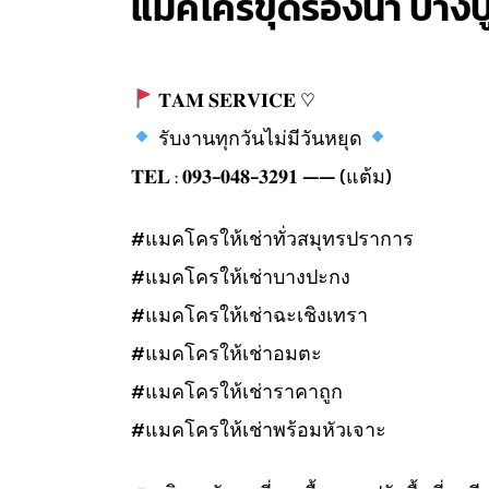
แมคโครขุดร่องน้ำ บางป
𝐓𝐀𝐌 𝐒𝐄𝐑𝐕𝐈𝐂𝐄 ♡︎
รับงานทุกวันไม่มีวันหยุด
𝐓𝐄𝐋 : 𝟎𝟗𝟑-𝟎𝟒𝟖-𝟑𝟐𝟗𝟏 —— (แต้ม)
#แมคโครให้เช่าทั่วสมุทรปราการ
#แมคโครให้เช่าบางปะกง
#แมคโครให้เช่าฉะเชิงเทรา
#แมคโครให้เช่าอมตะ
#แมคโครให้เช่าราคาถูก
#แมคโครให้เช่าพร้อมหัวเจาะ