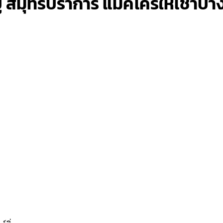
ู สมุทรปราการ แมคโครให้เช่าบา