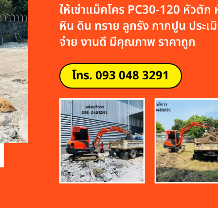
ให้เช่าแม็คโคร PC30-120 หัวตัก หั
หิน ดิน ทราย ลูกรัง กากปูน ประเมิน
จ่าย งานดี มีคุณภาพ ราคาถูก
โทร. 093 048 3291