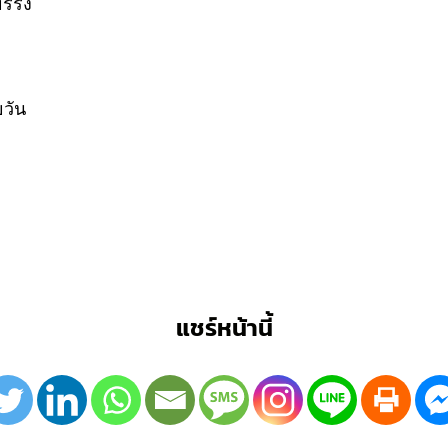
์ริ่ง
วัน
แชร์หน้านี้