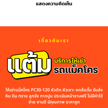
แสดงความคิดเห็น
เกี่ยวกับเรา
ให้เช่าแม็คโคร PC30-120 หัวตัก หัวเจาะ หกล้อดั้ม รับส่ง
หิน ดิน ทราย ลูกรัง กากปูน ประเมินหน้างานฟรี ไม่มีค่าใช้
จ่าย งานดี มีคุณภาพ ราคาถูก