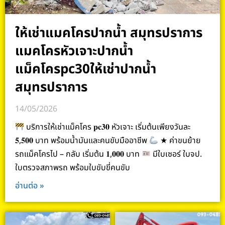
ให้เช่าแมคโครปากน้ำ สมุทรปราการ
แมคโครหัวเจาะปากน้ำ
แม็คโครpc30ให้เช่าปากน้ำ
สมุทรปราการ
14/05/2026
บริการให้เช่าแม็คโคร 𝐩𝐜𝟑𝟎 หัวเจาะ เริ่มต้นเพียงวันละ
𝟓,𝟓𝟎𝟎 บาท พร้อมน้ำมันและคนขับมืออาชีพ
★ ค่าขนย้าย
รถแม็คโครไป – กลับ เริ่มต้น 𝟏,𝟎𝟎𝟎 บาท
มีใบเซอร์ ใบจป.
ใบตรวจสภาพรถ พร้อมใบขับขี่คนขับ
อ่านต่อ »