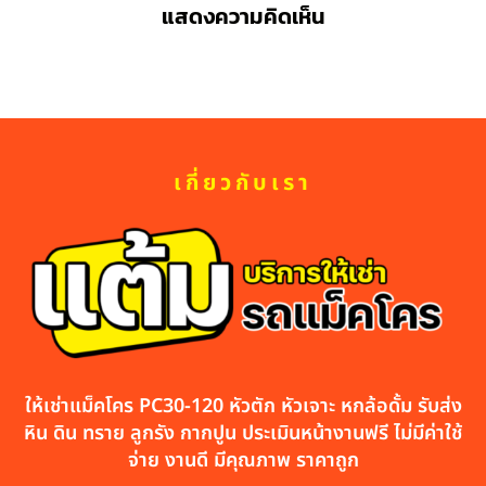
แสดงความคิดเห็น
เกี่ยวกับเรา
ให้เช่าแม็คโคร PC30-120 หัวตัก หัวเจาะ หกล้อดั้ม รับส่ง
หิน ดิน ทราย ลูกรัง กากปูน ประเมินหน้างานฟรี ไม่มีค่าใช้
จ่าย งานดี มีคุณภาพ ราคาถูก