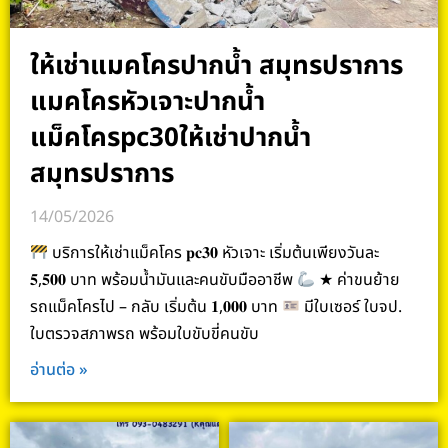
ให้เช่าแมคโครปากน้ำ สมุทรปราการ
แมคโครหัวเจาะปากน้ำ
แม็คโครpc30ให้เช่าปากน้ำ
สมุทรปราการ
14/05/2026
บริการให้เช่าแม็คโคร 𝐩𝐜𝟑𝟎 หัวเจาะ เริ่มต้นเพียงวันละ
𝟓,𝟓𝟎𝟎 บาท พร้อมน้ำมันและคนขับมืออาชีพ
★ ค่าขนย้าย
รถแม็คโครไป – กลับ เริ่มต้น 𝟏,𝟎𝟎𝟎 บาท
มีใบเซอร์ ใบจป.
ใบตรวจสภาพรถ พร้อมใบขับขี่คนขับ
อ่านต่อ »