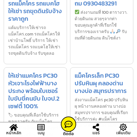
รถแม็คโคร รถแบคโฮ
ถม 0930483291
ให้เช่า รถขุดดินรับจ้าง
ส่งงานถมที่ 100 ตารางวา.
ราคาถูก
ด้วยดินถม สวยๆจากท่า
ขอบคุณลูกค้าที่เรียกใช้
แต้มบริการให้เช่ารถ
บริการของเราครับ
รับ
แม็คโคร.com รถแม็คโครให้
ถมที่ด้วยดินถม ดินไซต์งา
เช่าบ้านโพธิ์ บริการ ให้เช่า
รถแม็คโคร รถแบคโฮให้เช่า
รถขุดดินรับจ้าง รับขุดลอ
ให้เช่าแมคโคร PC30
แม็คโครเล็ก PC30
หัวเจาะโรงไฟฟ้าบาง
ปรับหินผุ คลองด่าน
ประกง พร้อมใบเซอร์
บางบ่อ สมุทรปราการ
ใบขับขี่คนขับ ใบจป.2
ส่งงานแม็คโคร pc30 ปรับหิน
เซฟตี้ 100%
ผุ หน้างานคลองด่าน บางบ่อ
สมุทรปราการ ขอบคุณที่เรียก
🏷 ขอบคุณที่เลือกใช้บริการ
ใช้บริการค่ะ #แม็คโคร
ของเราครับ กับแม็คโคร
รับจ้าง #แม็คโครให้เช
PC30 หัวแย็กพร้อมหกล้อหน้า
หน้าหลัก
เมนู
แชร์
เพิ่มเติม
ติดต่อ
งานโรงไฟฟ้าบางประกง