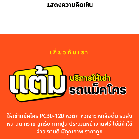
แสดงความคิดเห็น
เกี่ยวกับเรา
ให้เช่าแม็คโคร PC30-120 หัวตัก หัวเจาะ หกล้อดั้ม รับส่ง
หิน ดิน ทราย ลูกรัง กากปูน ประเมินหน้างานฟรี ไม่มีค่าใช้
จ่าย งานดี มีคุณภาพ ราคาถูก