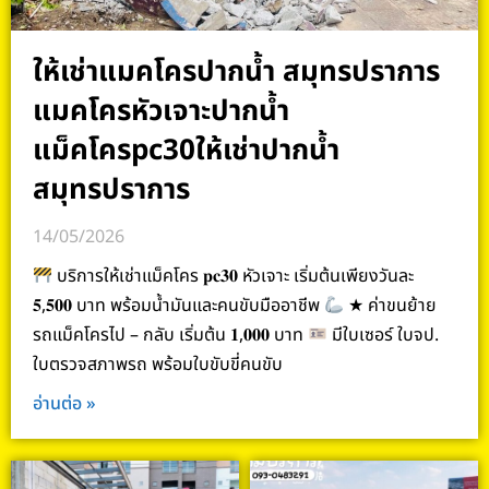
ให้เช่าแมคโครปากน้ำ สมุทรปราการ
แมคโครหัวเจาะปากน้ำ
แม็คโครpc30ให้เช่าปากน้ำ
สมุทรปราการ
14/05/2026
บริการให้เช่าแม็คโคร 𝐩𝐜𝟑𝟎 หัวเจาะ เริ่มต้นเพียงวันละ
𝟓,𝟓𝟎𝟎 บาท พร้อมน้ำมันและคนขับมืออาชีพ
★ ค่าขนย้าย
รถแม็คโครไป – กลับ เริ่มต้น 𝟏,𝟎𝟎𝟎 บาท
มีใบเซอร์ ใบจป.
ใบตรวจสภาพรถ พร้อมใบขับขี่คนขับ
อ่านต่อ »