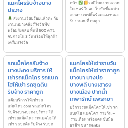
แมคโครรับจ้างบาง
หน้า
รถมีใบตรวจสภาพ
ประกง
ใบเซอร์ ใบจป. ใบขับขี่คนขับ
เอกสารเซฟตี้พร้อมลงงานค่ะ
ส่งงานเรียบร้อยแล้วค่ะ กับ
รับงานถมที่ ถมลูก
งานเหมาเคลียร์ริ่งวัชพืช
พร้อมฝังกลบ พื้นที่ 600 ตรว.
จบภายใน 3 วันพร้อมให้ลูกค้า
เตรียมรังวัด
รถแม็คโครรับจ้าง
แมคโครให้เช่ารายวัน
บางปะกง บริการ ให้
แม็คโครให้เช่าราคาถูก
เช่ารถแม็คโคร รถแบค
บางนา บางบ่อ
โฮให้เช่า รถขุดดิน
บางพลี บางเสาธง
รับจ้าง ราคาถูก
บางเมือง ปากน้ำ
เทพารักษ์ แพรกษา
แต้มบริการให้เช่ารถ
แม็คโคร.com รถแม็คโคร
บริการรถแม็คโครให้เช่า รถ
รับจ้างบางปะกง บริการ ให้
แบคโฮ แมคโคร รายวัน –
เช่ารถแม็คโคร รถแบคโฮให้
รายเดือน พร้อมคนขับมือ
เช่า รถขุดดินรับจ้าง รับขุด
อาชีพ ขนาด&nbs