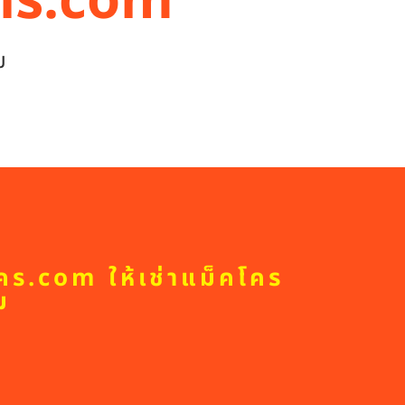
โคร.com
ม
คร.com ให้เช่าแม็คโคร
ม
น