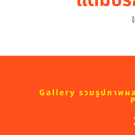
แต้มบริ
ใ
Gallery รวมรูปภาพผลง
P