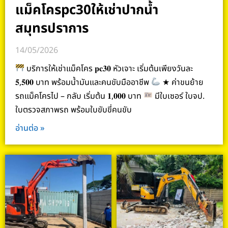
แม็คโครpc30ให้เช่าปากน้ำ
สมุทรปราการ
14/05/2026
บริการให้เช่าแม็คโคร 𝐩𝐜𝟑𝟎 หัวเจาะ เริ่มต้นเพียงวันละ
𝟓,𝟓𝟎𝟎 บาท พร้อมน้ำมันและคนขับมืออาชีพ
★ ค่าขนย้าย
รถแม็คโครไป – กลับ เริ่มต้น 𝟏,𝟎𝟎𝟎 บาท
มีใบเซอร์ ใบจป.
ใบตรวจสภาพรถ พร้อมใบขับขี่คนขับ
อ่านต่อ »