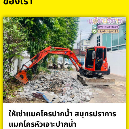
ของเรา
ให้เช่าแมคโครปากน้ำ สมุทรปราการ
แมคโครหัวเจาะปากน้ำ