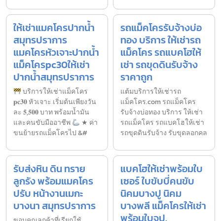
ให้เช่าแมคโครปากน้ำ
รถแม็คโครรับจ้างบ่อ
สมุทรปราการ
ทอง บริการ ให้เช่ารถ
แมคโครหัวเจาะปากน้ำ
แม็คโคร รถแบคโฮให้
แม็คโครpc30ให้เช่า
เช่า รถขุดดินรับจ้าง
ปากน้ำสมุทรปราการ
ราคาถูก
บริการให้เช่าแม็คโคร
แต้มบริการให้เช่ารถ
𝐩𝐜𝟑𝟎 หัวเจาะ เริ่มต้นเพียงวัน
แม็คโคร.com รถแม็คโคร
ละ 𝟓,𝟓𝟎𝟎 บาท พร้อมน้ำมัน
รับจ้างบ่อทอง บริการ ให้เช่า
และคนขับมืออาชีพ
★ ค่า
รถแม็คโคร รถแบคโฮให้เช่า
ขนย้ายรถแม็คโครไป &#
รถขุดดินรับจ้าง รับขุดลอกคล
รับส่งหิน ดิน ทราย
แบคโฮให้เช่าพร้อมใบ
ลูกรัง พร้อมแมคโคร
เซอร์ ใบขับบี่คนขับ
ปรับ หน้างานเมกะ
นิคมบางปู นิคม
บางนา สมุทรปราการ
บางพลี แม็คโครให้เช่า
พร้อมใบจป.
ขอบคุณลูกค้าที่เรียกใช้