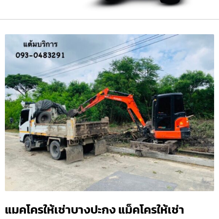
แมคโครให้เช่าบางปะกง แม็คโครให้เช่า