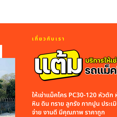
เกี่ยวกับเรา
ให้เช่าแม็คโคร PC30-120 หัวตัก หั
หิน ดิน ทราย ลูกรัง กากปูน ประเมิน
จ่าย งานดี มีคุณภาพ ราคาถูก