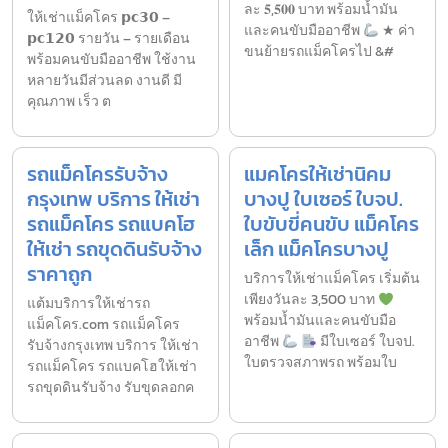
ละ 𝟓,𝟓𝟎𝟎 บาท พร้อมน้ำมัน
ให้เช่าแม็คโคร 𝗽𝗰𝟯𝟬 –
และคนขับมืออาชีพ
★ ค่า
𝗽𝗰𝟭𝟮𝟬 รายวัน – รายเดือน
ขนย้ายรถแม็คโครไป &#
พร้อมคนขับมืออาชีพ ใช้งาน
หลายวันมีส่วนลด งานดี มี
คุณภาพ เร็ว ต
รถแม็คโครรับจ้าง
แมคโครให้เช่านิคม
กรุงเทพ บริการ ให้เช่า
บางปู ใบเซอร์ ใบจป.
รถแม็คโคร รถแบคโฮ
ใบขับขี่คนขับ แม็คโคร
ให้เช่า รถขุดดินรับจ้าง
เล็ก แม็คโครบางปู
ราคาถูก
บริการให้เช่าแม็คโคร เริ่มต้น
เพียงวันละ 3,500 บาท
แต้มบริการให้เช่ารถ
พร้อมน้ำมันและคนขับมือ
แม็คโคร.com รถแม็คโคร
อาชีพ
มีใบเซอร์ ใบจป.
รับจ้างกรุงเทพ บริการ ให้เช่า
ใบตรวจสภาพรถ พร้อมใบ
รถแม็คโคร รถแบคโฮให้เช่า
รถขุดดินรับจ้าง รับขุดลอกค