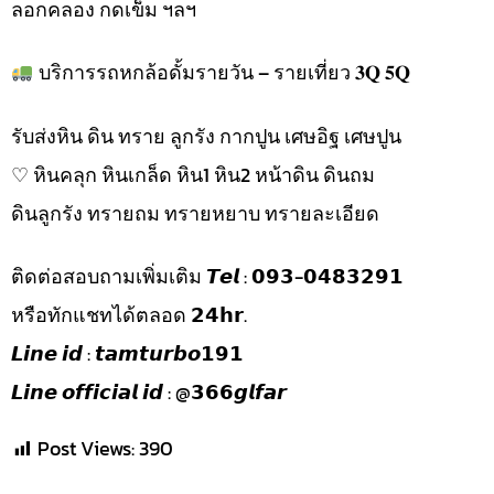
ลอกคลอง กดเข็ม ฯลฯ
บริการรถหกล้อดั้มรายวัน – รายเที่ยว 𝟑𝐐 𝟓𝐐
รับส่งหิน ดิน ทราย ลูกรัง กากปูน เศษอิฐ เศษปูน
♡︎ หินคลุก หินเกล็ด หิน1 หิน2 หน้าดิน ดินถม
ดินลูกรัง ทรายถม ทรายหยาบ ทรายละเอียด
ติดต่อสอบถามเพิ่มเติม 𝙏𝙚𝙡 : 𝟬𝟵𝟯-𝟬𝟰𝟴𝟯𝟮𝟵𝟭
หรือทักแชทได้ตลอด 𝟮𝟰𝗵𝗿.
𝙇𝙞𝙣𝙚 𝙞𝙙 : 𝙩𝙖𝙢𝙩𝙪𝙧𝙗𝙤𝟭𝟵𝟭
𝙇𝙞𝙣𝙚 𝙤𝙛𝙛𝙞𝙘𝙞𝙖𝙡 𝙞𝙙 : @𝟯𝟲𝟲𝙜𝙡𝙛𝙖𝙧
Post Views:
390