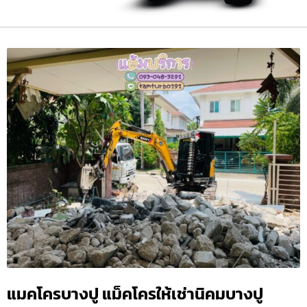
แมคโครบางปู แม็คโครให้เช่านิคมบางปู