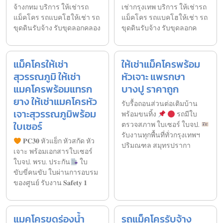
จ้างกทม บริการ ให้เช่ารถ
เช่ากรุงเทพ บริการ ให้เช่ารถ
แม็คโคร รถแบคโฮให้เช่า รถ
แม็คโคร รถแบคโฮให้เช่า รถ
ขุดดินรับจ้าง รับขุดลอกคลอง
ขุดดินรับจ้าง รับขุดลอกค
แม็คโครให้เช่า
ให้เช่าแม็คโครพร้อม
สุวรรณภูมิ ให้เช่า
หัวเจาะ แพรกษา
แมคโครพร้อมแทรก
บางปู ราคาถูก
ยาง ให้เช่าแมคโครหัว
รับรื้อถอนส่วนต่อเติมบ้าน
เจาะสุวรรณภูมิพร้อม
พร้อมขนทิ้ง
รถมีใบ
ใบเซอร์
ตรวจสภาพ ใบเซอร์ ใบจป.
รับงานทุกพื้นที่ทั่วกรุงเทพฯ
𝐏𝐂𝟑𝟎 หัวแย็ก หัวสกัด หัว
ปริมณฑล สมุทรปรากา
เจาะ พร้อมเอกสารใบเซอร์
ใบจป. พรบ. ประกัน
ใบ
ขับขี่คนขับ ใบผ่านการอบรม
ของศูนย์ รับงาน 𝐒𝐚𝐟𝐞𝐭𝐲 𝟏
แมคโครขุดร่องน้ำ
รถแม็คโครรับจ้าง