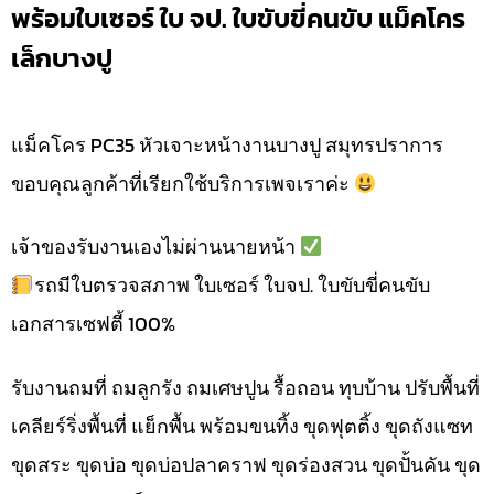
พร้อมใบเซอร์ ใบ จป. ใบขับขี่คนขับ แม็คโคร
เล็กบางปู
แม็คโคร PC35 หัวเจาะหน้างานบางปู สมุทรปราการ
ขอบคุณลูกค้าที่เรียกใช้บริการเพจเราค่ะ
เจ้าของรับงานเองไม่ผ่านนายหน้า
รถมีใบตรวจสภาพ ใบเซอร์ ใบจป. ใบขับขี่คนขับ
เอกสารเซฟตี้ 100%
รับงานถมที่ ถมลูกรัง ถมเศษปูน รื้อถอน ทุบบ้าน ปรับพื้นที่
เคลียร์ริ่งพื้นที่ แย็กพื้น พร้อมขนทิ้ง ขุดฟุตติ้ง ขุดถังแซท
ขุดสระ ขุดบ่อ ขุดบ่อปลาคราฟ ขุดร่องสวน ขุดปั้นคัน ขุด