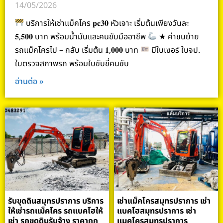
14/05/2026
บริการให้เช่าแม็คโคร 𝐩𝐜𝟑𝟎 หัวเจาะ เริ่มต้นเพียงวันละ
𝟓,𝟓𝟎𝟎 บาท พร้อมน้ำมันและคนขับมืออาชีพ
★ ค่าขนย้าย
รถแม็คโครไป – กลับ เริ่มต้น 𝟏,𝟎𝟎𝟎 บาท
มีใบเซอร์ ใบจป.
ใบตรวจสภาพรถ พร้อมใบขับขี่คนขับ
อ่านต่อ »
รับขุดดินสมุทรปราการ บริการ
เช่าแม็คโครสมุทรปราการ เช่า
ให้เช่ารถแม็คโคร รถแบคโฮให้
แบคโฮสมุทรปราการ เช่า
เช่า รถขุดดินรับจ้าง ราคาถูก
แมคโครสมุทรปราการ