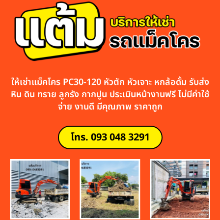
ให้เช่าแม็คโคร PC30-120 หัวตัก หัวเจาะ หกล้อดั้ม รับส่ง
หิน ดิน ทราย ลูกรัง กากปูน ประเมินหน้างานฟรี ไม่มีค่าใช้
จ่าย งานดี มีคุณภาพ ราคาถูก
โทร. 093 048 3291