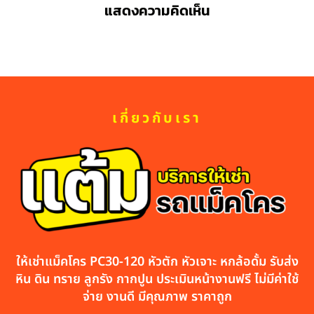
แสดงความคิดเห็น
เกี่ยวกับเรา
ให้เช่าแม็คโคร PC30-120 หัวตัก หัวเจาะ หกล้อดั้ม รับส่ง
หิน ดิน ทราย ลูกรัง กากปูน ประเมินหน้างานฟรี ไม่มีค่าใช้
จ่าย งานดี มีคุณภาพ ราคาถูก