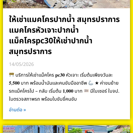
ให้เช่าแมคโครปากน้ำ สมุทรปราการ
แมคโครหัวเจาะปากน้ำ
แม็คโครpc30ให้เช่าปากน้ำ
สมุทรปราการ
14/05/2026
บริการให้เช่าแม็คโคร 𝐩𝐜𝟑𝟎 หัวเจาะ เริ่มต้นเพียงวันละ
𝟓,𝟓𝟎𝟎 บาท พร้อมน้ำมันและคนขับมืออาชีพ
★ ค่าขนย้าย
รถแม็คโครไป – กลับ เริ่มต้น 𝟏,𝟎𝟎𝟎 บาท
มีใบเซอร์ ใบจป.
ใบตรวจสภาพรถ พร้อมใบขับขี่คนขับ
อ่านต่อ »