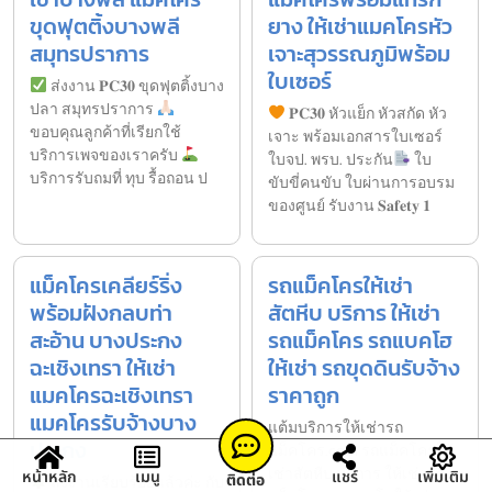
ขุดฟุตติ้งบางพลี
ยาง ให้เช่าแมคโครหัว
สมุทรปราการ
เจาะสุวรรณภูมิพร้อม
ใบเซอร์
ส่งงาน 𝐏𝐂𝟑𝟎 ขุดฟุตติ้งบาง
ปลา สมุทรปราการ
𝐏𝐂𝟑𝟎 หัวแย็ก หัวสกัด หัว
ขอบคุณลูกค้าที่เรียกใช้
เจาะ พร้อมเอกสารใบเซอร์
บริการเพจของเราครับ
ใบจป. พรบ. ประกัน
ใบ
บริการรับถมที่ ทุบ รื้อถอน ป
ขับขี่คนขับ ใบผ่านการอบรม
ของศูนย์ รับงาน 𝐒𝐚𝐟𝐞𝐭𝐲 𝟏
แม็คโครเคลียร์ริ่ง
รถแม็คโครให้เช่า
พร้อมฝังกลบท่า
สัตหีบ บริการ ให้เช่า
สะอ้าน บางประกง
รถแม็คโคร รถแบคโฮ
ฉะเชิงเทรา ให้เช่า
ให้เช่า รถขุดดินรับจ้าง
แมคโครฉะเชิงเทรา
ราคาถูก
แมคโครรับจ้างบาง
แต้มบริการให้เช่ารถ
ประกง
แม็คโคร.com รถแม็คโครให้
เช่าสัตหีบ บริการ ให้เช่ารถ
หน้าหลัก
เมนู
แชร์
เพิ่มเติม
ติดต่อ
ส่งงานเรียบร้อยแล้วค่ะ กับ