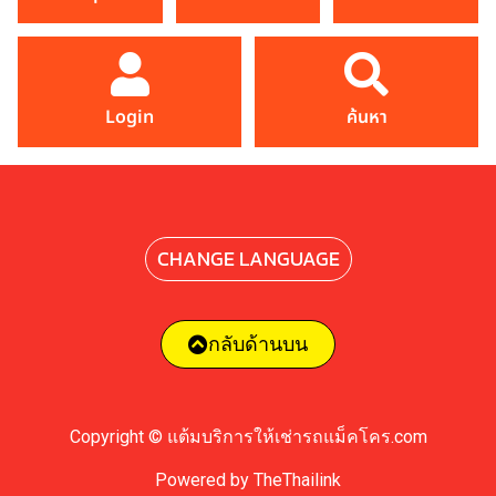
Login
ค้นหา
CHANGE LANGUAGE
กลับด้านบน
Copyright © แต้มบริการให้เช่ารถแม็คโคร.com
Powered by TheThailink