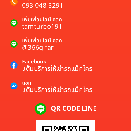
093 048 3291
เพิ่มเพื่อนไลน์ คลิก
tamturbo191
เพิ่มเพื่อนไลน์ คลิก
@366glfar
Facebook
แต้มบริการให้เช่ารถแม็คโคร
แชท
แต้มบริการให้เช่ารถแม็คโคร
QR CODE LINE