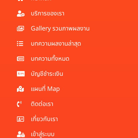
บริการของเรา
Gallery รวมภาพผลงาน
บทความผลงานล่าสุด
บทความทั้งหมด
บัญชีชำระเงิน
แผนที่ Map
ติดต่อเรา
เกี่ยวกับเรา
เข้าสู่ระบบ