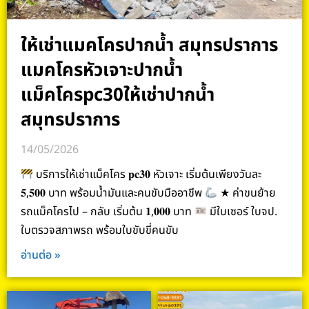
ให้เช่าแมคโครปากน้ำ สมุทรปราการ
แมคโครหัวเจาะปากน้ำ
แม็คโครpc30ให้เช่าปากน้ำ
สมุทรปราการ
14/05/2026
บริการให้เช่าแม็คโคร 𝐩𝐜𝟑𝟎 หัวเจาะ เริ่มต้นเพียงวันละ
𝟓,𝟓𝟎𝟎 บาท พร้อมน้ำมันและคนขับมืออาชีพ
★ ค่าขนย้าย
รถแม็คโครไป – กลับ เริ่มต้น 𝟏,𝟎𝟎𝟎 บาท
มีใบเซอร์ ใบจป.
ใบตรวจสภาพรถ พร้อมใบขับขี่คนขับ
อ่านต่อ »