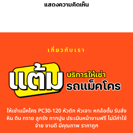
แสดงความคิดเห็น
เกี่ยวกับเรา
ให้เช่าแม็คโคร PC30-120 หัวตัก หัวเจาะ หกล้อดั้ม รับส่ง
หิน ดิน ทราย ลูกรัง กากปูน ประเมินหน้างานฟรี ไม่มีค่าใช้
จ่าย งานดี มีคุณภาพ ราคาถูก