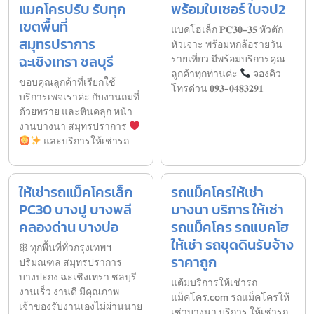
แมคโครปรับ รับทุก
พร้อมใบเซอร์ ใบจป2
เขตพื้นที่
แบคโฮเล็ก 𝐏𝐂𝟑𝟎-𝟑𝟓 หัวตัก
สมุทรปราการ
หัวเจาะ พร้อมหกล้อรายวัน
ฉะเชิงเทรา ชลบุรี
รายเที่ยว มีพร้อมบริการคุณ
ลูกค้าทุกท่านค่ะ
จองคิว
ขอบคุณลูกค้าที่เรียกใช้
โทรด่วน 𝟎𝟗𝟑-𝟎𝟒𝟖𝟑𝟐𝟗𝟏
บริการเพจเราค่ะ กับงานถมที่
ด้วยทราย และหินคลุก หน้า
งานบางนา สมุทรปราการ
และบริการให้เช่ารถ
ให้เช่ารถแม็คโครเล็ก
รถแม็คโครให้เช่า
PC30 บางปู บางพลี
บางนา บริการ ให้เช่า
คลองด่าน บางบ่อ
รถแม็คโคร รถแบคโฮ
ให้เช่า รถขุดดินรับจ้าง
ꕥ ทุกพื้นที่ทั่วกรุงเทพฯ
ราคาถูก
ปริมณฑล สมุทรปราการ
บางปะกง ฉะเชิงเทรา ชลบุรี
แต้มบริการให้เช่ารถ
งานเร็ว งานดี มีคุณภาพ
แม็คโคร.com รถแม็คโครให้
เจ้าของรับงานเองไม่ผ่านนาย
เช่าบางนา บริการ ให้เช่ารถ