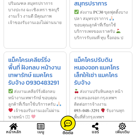
สมุทรปราการ
ปริมณฑล สมุทรปราการ
บางปะกง ฉะเชิงเทรา ชลบุรี
ส่งงาน 𝐏𝐂𝟑𝟎 ขุดฟุตติ้งบาง
งานเร็ว งานดี มีคุณภาพ
ปลา สมุทรปราการ
เจ้าของรับงานเองไม่ผ่านนาย
ขอบคุณลูกค้าที่เรียกใช้
บริการเพจของเราครับ
บริการรับถมที่ ทุบ รื้อถอน ป
แม็คโครเคลียร์ริ่ง
แม็คโครปรับดิน
พื้นที่ ฝังกลบ หน้างาน
หนองจอก แมคโคร
เทพารักษ์ แมคโคร
เล็กให้เช่า แมคโคร
รับจ้าง 0930483291
รับจ้าง
ส่งงานเคลียร์ริ่งฝังกลบ
ส่งงานปรับหินคลุก หน้า
หน้างานเทพารักษ์ ขอบคุณ
งานหนองจอก กรุงเทพฯ
ลูกค้าที่เรียกใช้บริการครับ
ติดต่อการจ้างงาน
เจ้าของรับงานเองไม่ผ่าน
𝟎𝟗𝟑-𝟎𝟒𝟖-𝟑𝟐𝟗𝟏
รับงานทุก
นายหน้า ◡̈⃝
พื้นที่ทั่วกรุงเทพฯ
สมุทรปราการ บาง
หน้าหลัก
เมนู
แชร์
เพิ่มเติม
ติดต่อ