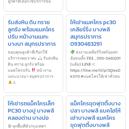
ลูกค้าที่เลือกใช้บริการขอ
รับส่งหิน ดิน ทราย
ให้เช่าแมคโคร pc30
ลูกรัง พร้อมแมคโคร
เคลียร์ริ่ง บางพลี
ปรับ หน้างานเมกะ
สมุทรปราการ
บางนา สมุทรปราการ
0930483291
ขอบคุณลูกค้าที่เรียกใช้
ส่งงานเคลียร์ริ่งพร้อมหก
บริการเพจเราค่ะ
รับส่งหิน
ล้อขนทิ้ง 𝐓𝐄𝐋 ; 093-0483291
ดิน ทราย ลูกรัง พร้อม
(แต้ม) 𝐋𝐈𝐍𝐄 ➪
แมคโครปรับ
หน้างาน
https://line.me/ti/p/3QIseD
เมกะบางนา สมุทรปราการ
k3Y0 #แมคโครให้เช่าทั่วสม
⚠
ให้เช่ารถแม็คโครเล็ก
แม็คโครขุดฟุตติ้งบาง
PC30 บางปู บางพลี
ปลา บางพลี แบคโฮให้
คลองด่าน บางบ่อ
เช่าบางพลี แมคโคร
ขุดฟุตติ้งบางพลี
ꕥ ทุกพื้นที่ทั่วกรุงเทพฯ