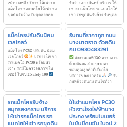
เช่าบางพลี บริการ ให้เช่ารถ
รับจ้างเกาะจันทร์ บริการ ให้
แม็คโคร รถแบคโฮให้เช่า รถ
เช่ารถแม็คโคร รถแบคโฮให้
ขุดดินรับจ้าง รับขุดลอกคล
เช่า รถขุดดินรับจ้าง รับขุดล
แม็คโครปรับดินนิคม
รับถมที่ราคาถูก ถนน
เวลโกลว์
บางนาตราด ด้วยดิน
ถม 0930483291
แม็คโคร PC30 ปรับดิน นิคม
เวลโกลว์
บริการให้เช่า
ส่งงานถมที่ 100 ตารางวา.
รถแบคโฮ 𝐏𝐂𝟑𝟎 พร้อมหัว
ด้วยดินถม สวยๆจากท่า
เจาะ รถมีใบตรวจสภาพ ใบ
ขอบคุณลูกค้าที่เรียกใช้
เซอร์ ใบจป.2 𝐒𝐚𝐟𝐞𝐭𝐲 𝟏𝟎𝟎
บริการของเราครับ
รับ
ถมที่ด้วยดินถม ดินไซต์งา
รถแม็คโครรับจ้าง
ให้เช่าแมคโคร PC30
สมุทรสงคราม บริการ
หัวเจาะโรงไฟฟ้าบาง
ให้เช่ารถแม็คโคร รถ
ประกง พร้อมใบเซอร์
แบคโฮให้เช่า รถขุดดิน
ใบขับขี่คนขับ ใบจป.2