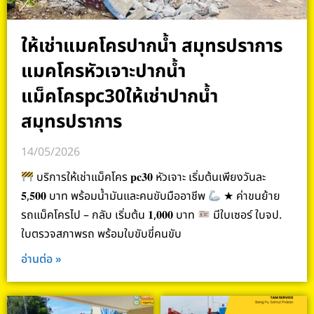
ให้เช่าแมคโครปากน้ำ สมุทรปราการ
แมคโครหัวเจาะปากน้ำ
แม็คโครpc30ให้เช่าปากน้ำ
สมุทรปราการ
14/05/2026
บริการให้เช่าแม็คโคร 𝐩𝐜𝟑𝟎 หัวเจาะ เริ่มต้นเพียงวันละ
𝟓,𝟓𝟎𝟎 บาท พร้อมน้ำมันและคนขับมืออาชีพ
★ ค่าขนย้าย
รถแม็คโครไป – กลับ เริ่มต้น 𝟏,𝟎𝟎𝟎 บาท
มีใบเซอร์ ใบจป.
ใบตรวจสภาพรถ พร้อมใบขับขี่คนขับ
อ่านต่อ »