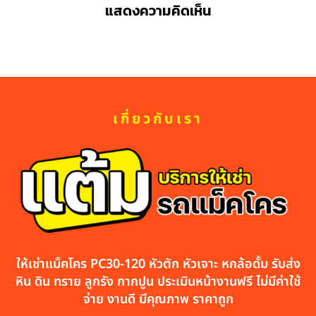
แสดงความคิดเห็น
เกี่ยวกับเรา
ให้เช่าแม็คโคร PC30-120 หัวตัก หัวเจาะ หกล้อดั้ม รับส่ง
หิน ดิน ทราย ลูกรัง กากปูน ประเมินหน้างานฟรี ไม่มีค่าใช้
จ่าย งานดี มีคุณภาพ ราคาถูก