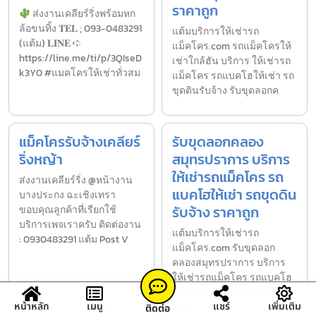
ราคาถูก
ส่งงานเคลียร์ริ่งพร้อมหก
ล้อขนทิ้ง 𝐓𝐄𝐋 ; 093-0483291
แต้มบริการให้เช่ารถ
(แต้ม) 𝐋𝐈𝐍𝐄 ➪
แม็คโคร.com รถแม็คโครให้
https://line.me/ti/p/3QIseD
เช่าใกล้ฮัน บริการ ให้เช่ารถ
k3Y0 #แมคโครให้เช่าทั่วสม
แม็คโคร รถแบคโฮให้เช่า รถ
ขุดดินรับจ้าง รับขุดลอกค
แม็คโครรับจ้างเคลียร์
รับขุดลอกคลอง
ริ่งหญ้า
สมุทรปราการ บริการ
ให้เช่ารถแม็คโคร รถ
ส่งงานเคลียร์ริ่ง @หน้างาน
แบคโฮให้เช่า รถขุดดิน
บางประกง ฉะเชิงเทรา
รับจ้าง ราคาถูก
ขอบคุณลูกค้าที่เรียกใช้
บริการเพจเราครับ ติดต่องาน
แต้มบริการให้เช่ารถ
: 0930483291 แต้ม Post V
แม็คโคร.com รับขุดลอก
คลองสมุทรปราการ บริการ
ให้เช่ารถแม็คโคร รถแบคโฮ
ให้เช่า รถขุดดินรับจ้าง รับขุด
หน้าหลัก
เมนู
แชร์
เพิ่มเติม
ลอก
ติดต่อ