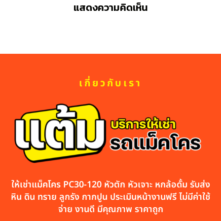
แสดงความคิดเห็น
เกี่ยวกับเรา
ให้เช่าแม็คโคร PC30-120 หัวตัก หัวเจาะ หกล้อดั้ม รับส่ง
หิน ดิน ทราย ลูกรัง กากปูน ประเมินหน้างานฟรี ไม่มีค่าใช้
จ่าย งานดี มีคุณภาพ ราคาถูก