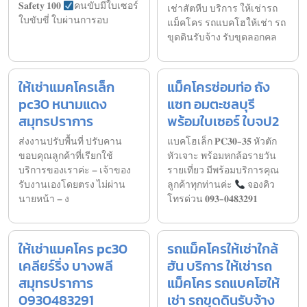
𝐒𝐚𝐟𝐞𝐭𝐲 𝟏𝟎𝟎
คนขับมีใบเซอร์
เช่าสัตหีบ บริการ ให้เช่ารถ
ใบขับขี่ ใบผ่านการอบ
แม็คโคร รถแบคโฮให้เช่า รถ
ขุดดินรับจ้าง รับขุดลอกคล
ให้เช่าแมคโครเล็ก
แม็คโครซ่อมท่อ ถัง
pc30 หนามแดง
แซท อมตะชลบุรี
สมุทรปราการ
พร้อมใบเซอร์ ใบจป2
ส่งงานปรับพื้นที่ ปรับคาน
แบคโฮเล็ก 𝐏𝐂𝟑𝟎-𝟑𝟓 หัวตัก
ขอบคุณลูกค้าที่เรียกใช้
หัวเจาะ พร้อมหกล้อรายวัน
บริการของเราค่ะ – เจ้าของ
รายเที่ยว มีพร้อมบริการคุณ
รับงานเองโดยตรง ไม่ผ่าน
ลูกค้าทุกท่านค่ะ
จองคิว
นายหน้า – ง
โทรด่วน 𝟎𝟗𝟑-𝟎𝟒𝟖𝟑𝟐𝟗𝟏
ให้เช่าแมคโคร pc30
รถแม็คโครให้เช่าใกล้
เคลียร์ริ่ง บางพลี
ฮัน บริการ ให้เช่ารถ
สมุทรปราการ
แม็คโคร รถแบคโฮให้
0930483291
เช่า รถขุดดินรับจ้าง