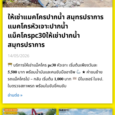
ให้เช่าแมคโครปากน้ำ สมุทรปราการ
แมคโครหัวเจาะปากน้ำ
แม็คโครpc30ให้เช่าปากน้ำ
สมุทรปราการ
14/05/2026
บริการให้เช่าแม็คโคร 𝐩𝐜𝟑𝟎 หัวเจาะ เริ่มต้นเพียงวันละ
𝟓,𝟓𝟎𝟎 บาท พร้อมน้ำมันและคนขับมืออาชีพ
★ ค่าขนย้าย
รถแม็คโครไป – กลับ เริ่มต้น 𝟏,𝟎𝟎𝟎 บาท
มีใบเซอร์ ใบจป.
ใบตรวจสภาพรถ พร้อมใบขับขี่คนขับ
อ่านต่อ »