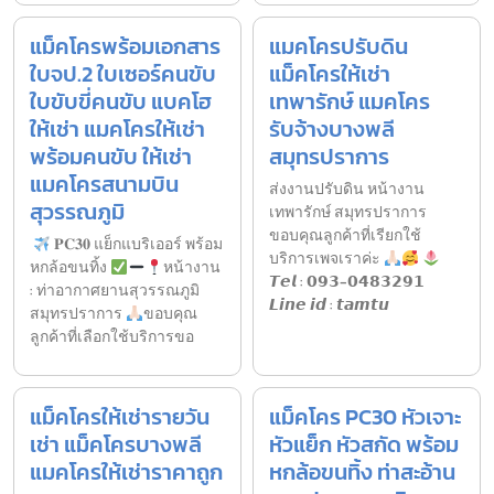
แม็คโครพร้อมเอกสาร
แมคโครปรับดิน
ใบจป.2 ใบเซอร์คนขับ
แม็คโครให้เช่า
ใบขับขี่คนขับ แบคโฮ
เทพารักษ์ แมคโคร
ให้เช่า แมคโครให้เช่า
รับจ้างบางพลี
พร้อมคนขับ ให้เช่า
สมุทรปราการ
แมคโครสนามบิน
ส่งงานปรับดิน หน้างาน
สุวรรณภูมิ
เทพารักษ์ สมุทรปราการ
ขอบคุณลูกค้าที่เรียกใช้
𝐏𝐂𝟑𝟎 แย็กแบริเออร์ พร้อม
บริการเพจเราค่ะ
หกล้อขนทิ้ง
หน้างาน
𝙏𝙚𝙡 : 𝟬𝟵𝟯-𝟬𝟰𝟴𝟯𝟮𝟵𝟭
: ท่าอากาศยานสุวรรณภูมิ
𝙇𝙞𝙣𝙚 𝙞𝙙 : 𝙩𝙖𝙢𝙩𝙪
สมุทรปราการ
ขอบคุณ
ลูกค้าที่เลือกใช้บริการขอ
แม็คโครให้เช่ารายวัน
แม็คโคร PC30 หัวเจาะ
เช่า แม็คโครบางพลี
หัวแย็ก หัวสกัด พร้อม
แมคโครให้เช่าราคาถูก
หกล้อขนทิ้ง ท่าสะอ้าน