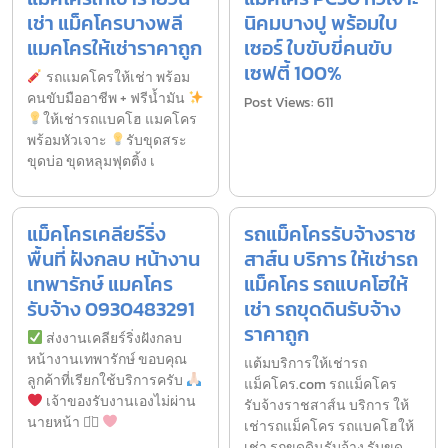
เช่า แม็คโครบางพลี
นิคมบางปู พร้อมใบ
แมคโครให้เช่าราคาถูก
เซอร์ ใบขับขี่คนขับ
เซฟตี้ 100%
รถแมคโครให้เช่า พร้อม
คนขับมืออาชีพ + ฟรีน้ำมัน
Post Views: 611
ให้เช่ารถแบคโฮ แมคโคร
พร้อมหัวเจาะ
รับขุดสระ
ขุดบ่อ ขุดหลุมฟุตติ้ง เ
แม็คโครเคลียร์ริ่ง
รถแม็คโครรับจ้างราช
พื้นที่ ฝังกลบ หน้างาน
สาส์น บริการ ให้เช่ารถ
เทพารักษ์ แมคโคร
แม็คโคร รถแบคโฮให้
รับจ้าง 0930483291
เช่า รถขุดดินรับจ้าง
ราคาถูก
ส่งงานเคลียร์ริ่งฝังกลบ
หน้างานเทพารักษ์ ขอบคุณ
แต้มบริการให้เช่ารถ
ลูกค้าที่เรียกใช้บริการครับ
แม็คโคร.com รถแม็คโคร
เจ้าของรับงานเองไม่ผ่าน
รับจ้างราชสาส์น บริการ ให้
นายหน้า ◡̈⃝
เช่ารถแม็คโคร รถแบคโฮให้
เช่า รถขุดดินรับจ้าง รับขุด