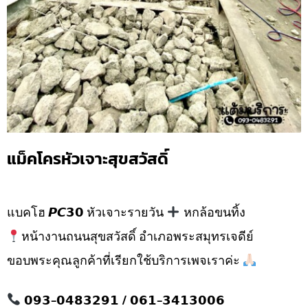
แม็คโครหัวเจาะสุขสวัสดิ์
แบคโฮ 𝙋𝘾𝟯𝟬 หัวเจาะรายวัน
หกล้อขนทิ้ง
หน้างานถนนสุขสวัสดิ์ อำเภอพระสมุทรเจดีย์
ขอบพระคุณลูกค้าที่เรียกใช้บริการเพจเราค่ะ
𝟬𝟵𝟯-𝟬𝟰𝟴𝟯𝟮𝟵𝟭 / 𝟬𝟲𝟭-𝟯𝟰𝟭𝟯𝟬𝟬𝟲