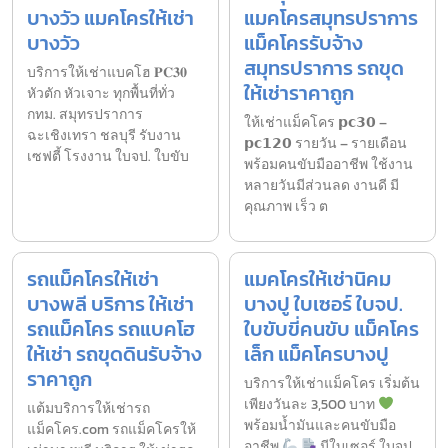
บางวัว แมคโครให้เช่า
แมคโครสมุทรปราการ
บางวัว
แม็คโครรับจ้าง
สมุทรปราการ รถขุด
บริการให้เช่าแบคโฮ 𝐏𝐂𝟑𝟎
ให้เช่าราคาถูก
หัวตัก หัวเจาะ ทุกพื้นที่ทั่ว
กทม. สมุทรปราการ
ให้เช่าแม็คโคร 𝗽𝗰𝟯𝟬 –
ฉะเชิงเทรา ชลบุรี รับงาน
𝗽𝗰𝟭𝟮𝟬 รายวัน – รายเดือน
เซฟตี้ โรงงาน ใบจป. ใบขับ
พร้อมคนขับมืออาชีพ ใช้งาน
หลายวันมีส่วนลด งานดี มี
คุณภาพ เร็ว ต
รถแม็คโครให้เช่า
แมคโครให้เช่านิคม
บางพลี บริการ ให้เช่า
บางปู ใบเซอร์ ใบจป.
รถแม็คโคร รถแบคโฮ
ใบขับขี่คนขับ แม็คโคร
ให้เช่า รถขุดดินรับจ้าง
เล็ก แม็คโครบางปู
ราคาถูก
บริการให้เช่าแม็คโคร เริ่มต้น
เพียงวันละ 3,500 บาท
แต้มบริการให้เช่ารถ
พร้อมน้ำมันและคนขับมือ
แม็คโคร.com รถแม็คโครให้
อาชีพ
มีใบเซอร์ ใบจป.