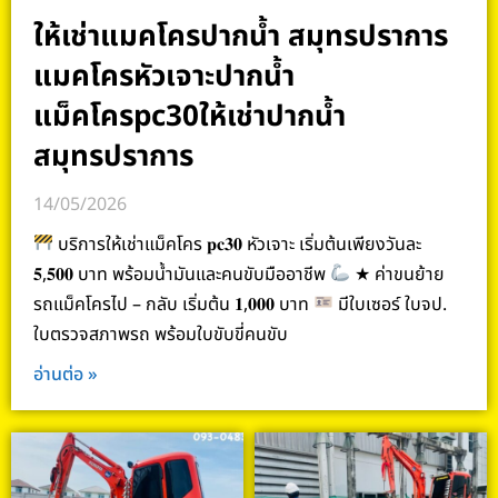
ให้เช่าแมคโครปากน้ำ สมุทรปราการ
แมคโครหัวเจาะปากน้ำ
แม็คโครpc30ให้เช่าปากน้ำ
สมุทรปราการ
14/05/2026
บริการให้เช่าแม็คโคร 𝐩𝐜𝟑𝟎 หัวเจาะ เริ่มต้นเพียงวันละ
𝟓,𝟓𝟎𝟎 บาท พร้อมน้ำมันและคนขับมืออาชีพ
★ ค่าขนย้าย
รถแม็คโครไป – กลับ เริ่มต้น 𝟏,𝟎𝟎𝟎 บาท
มีใบเซอร์ ใบจป.
ใบตรวจสภาพรถ พร้อมใบขับขี่คนขับ
อ่านต่อ »