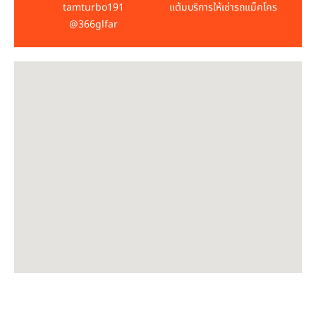
tamturbo191
แต้มบริการให้เช่ารถแม็คโคร
@366glfar