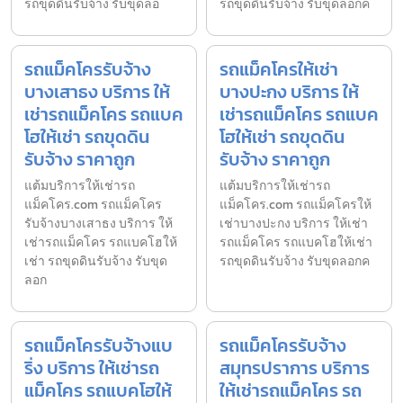
รถขุดดินรับจ้าง รับขุดลอ
รถขุดดินรับจ้าง รับขุดลอกค
รถแม็คโครรับจ้าง
รถแม็คโครให้เช่า
บางเสาธง บริการ ให้
บางปะกง บริการ ให้
เช่ารถแม็คโคร รถแบค
เช่ารถแม็คโคร รถแบค
โฮให้เช่า รถขุดดิน
โฮให้เช่า รถขุดดิน
รับจ้าง ราคาถูก
รับจ้าง ราคาถูก
แต้มบริการให้เช่ารถ
แต้มบริการให้เช่ารถ
แม็คโคร.com รถแม็คโคร
แม็คโคร.com รถแม็คโครให้
รับจ้างบางเสาธง บริการ ให้
เช่าบางปะกง บริการ ให้เช่า
เช่ารถแม็คโคร รถแบคโฮให้
รถแม็คโคร รถแบคโฮให้เช่า
เช่า รถขุดดินรับจ้าง รับขุด
รถขุดดินรับจ้าง รับขุดลอกค
ลอก
รถแม็คโครรับจ้างแบ
รถแม็คโครรับจ้าง
ริ่ง บริการ ให้เช่ารถ
สมุทรปราการ บริการ
แม็คโคร รถแบคโฮให้
ให้เช่ารถแม็คโคร รถ