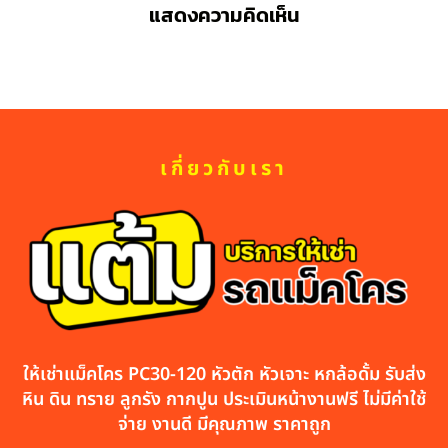
แสดงความคิดเห็น
เกี่ยวกับเรา
ให้เช่าแม็คโคร PC30-120 หัวตัก หัวเจาะ หกล้อดั้ม รับส่ง
หิน ดิน ทราย ลูกรัง กากปูน ประเมินหน้างานฟรี ไม่มีค่าใช้
จ่าย งานดี มีคุณภาพ ราคาถูก