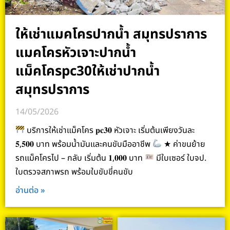
ให้เช่าแมคโครปากน้ำ สมุทรปราการ
แมคโครหัวเจาะปากน้ำ
แม็คโครpc30ให้เช่าปากน้ำ
สมุทรปราการ
14/05/2026
บริการให้เช่าแม็คโคร 𝐩𝐜𝟑𝟎 หัวเจาะ เริ่มต้นเพียงวันละ
𝟓,𝟓𝟎𝟎 บาท พร้อมน้ำมันและคนขับมืออาชีพ
★ ค่าขนย้าย
รถแม็คโครไป – กลับ เริ่มต้น 𝟏,𝟎𝟎𝟎 บาท
มีใบเซอร์ ใบจป.
ใบตรวจสภาพรถ พร้อมใบขับขี่คนขับ
อ่านต่อ »