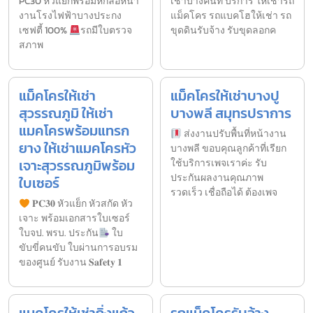
PC30 หัวแย็กพร้อมหกล้อหน้า
เช่าบางคนที บริการ ให้เช่ารถ
งานโรงไฟฟ้าบางประกง
แม็คโคร รถแบคโฮให้เช่า รถ
เซฟตี้ 100%
รถมีใบตรวจ
ขุดดินรับจ้าง รับขุดลอกค
สภาพ
แม็คโครให้เช่า
แม็คโครให้เช่าบางปู
สุวรรณภูมิ ให้เช่า
บางพลี สมุทรปราการ
แมคโครพร้อมแทรก
ส่งงานปรับพื้นที่หน้างาน
ยาง ให้เช่าแมคโครหัว
บางพลี ขอบคุณลูกค้าที่เรียก
เจาะสุวรรณภูมิพร้อม
ใช้บริการเพจเราค่ะ รับ
ประกันผลงานคุณภาพ
ใบเซอร์
รวดเร็ว เชื่อถือได้ ต้องเพจ
𝐏𝐂𝟑𝟎 หัวแย็ก หัวสกัด หัว
เจาะ พร้อมเอกสารใบเซอร์
ใบจป. พรบ. ประกัน
ใบ
ขับขี่คนขับ ใบผ่านการอบรม
ของศูนย์ รับงาน 𝐒𝐚𝐟𝐞𝐭𝐲 𝟏