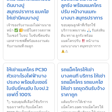
ดินบางปู
ลูกรัง พร้อมแมคโคร
สมุทรปราการ แบคโฮ
ปรับ หน้างานเมกะ
ให่เช่านิคมบางปู
บางนา สมุทรปราการ
เจ้าของรับงานเองไม่ผ่านนาย
ขอบคุณลูกค้าที่เรียกใช้
หน้า
รถมีใบตรวจสภาพ
บริการเพจเราค่ะ
รับส่งหิน
ใบเซอร์ ใบจป. ใบขับขี่คนขับ
ดิน ทราย ลูกรัง พร้อม
เอกสารเซฟตี้พร้อมลงงานค่ะ
แมคโครปรับ
หน้างาน
รับงานถมที่ ถมลูก
เมกะบางนา สมุทรปราการ
⚠
ให้เช่าแมคโคร PC30
รถแม็คโครให้เช่า
หัวเจาะโรงไฟฟ้าบาง
บางคนที บริการ ให้เช่า
ประกง พร้อมใบเซอร์
รถแม็คโคร รถแบคโฮ
ใบขับขี่คนขับ ใบจป.2
ให้เช่า รถขุดดินรับจ้าง
เซฟตี้ 100%
ราคาถูก
🏷 ขอบคุณที่เลือกใช้บริการ
แต้มบริการให้เช่ารถ
ของเราครับ กับแม็คโคร
แม็คโคร.com รถแม็คโครให้