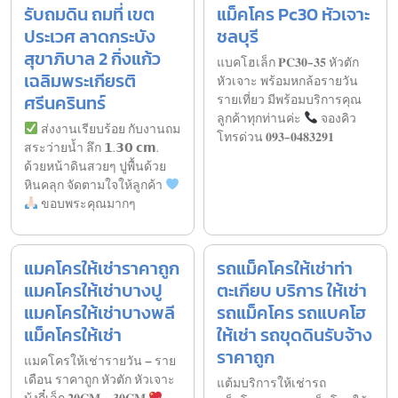
รับถมดิน ถมที่ เขต
แม็คโคร Pc30 หัวเจาะ
ประเวศ ลาดกระบัง
ชลบุรี
สุขาภิบาล 2 กิ่งแก้ว
แบคโฮเล็ก 𝐏𝐂𝟑𝟎-𝟑𝟓 หัวตัก
เฉลิมพระเกียรติ
หัวเจาะ พร้อมหกล้อรายวัน
ศรีนครินทร์
รายเที่ยว มีพร้อมบริการคุณ
ลูกค้าทุกท่านค่ะ
จองคิว
ส่งงานเรียบร้อย กับงานถม
โทรด่วน 𝟎𝟗𝟑-𝟎𝟒𝟖𝟑𝟐𝟗𝟏
สระว่ายน้ำ ลึก 𝟭.𝟯𝟬 𝗰𝗺.
ด้วยหน้าดินสวยๆ ปูพื้นด้วย
หินคลุก จัดตามใจให้ลูกค้า
ขอบพระคุณมากๆ
แมคโครให้เช่าราคาถูก
รถแม็คโครให้เช่าท่า
แมคโครให้เช่าบางปู
ตะเกียบ บริการ ให้เช่า
แมคโครให้เช่าบางพลี
รถแม็คโคร รถแบคโฮ
แม็คโครให้เช่า
ให้เช่า รถขุดดินรับจ้าง
ราคาถูก
แมคโครให้เช่ารายวัน – ราย
เดือน ราคาถูก หัวตัก หัวเจาะ
แต้มบริการให้เช่ารถ