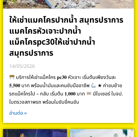
ให้เช่าแมคโครปากน้ำ สมุทรปราการ
แมคโครหัวเจาะปากน้ำ
แม็คโครpc30ให้เช่าปากน้ำ
สมุทรปราการ
14/05/2026
บริการให้เช่าแม็คโคร 𝐩𝐜𝟑𝟎 หัวเจาะ เริ่มต้นเพียงวันละ
𝟓,𝟓𝟎𝟎 บาท พร้อมน้ำมันและคนขับมืออาชีพ
★ ค่าขนย้าย
รถแม็คโครไป – กลับ เริ่มต้น 𝟏,𝟎𝟎𝟎 บาท
มีใบเซอร์ ใบจป.
ใบตรวจสภาพรถ พร้อมใบขับขี่คนขับ
อ่านต่อ »