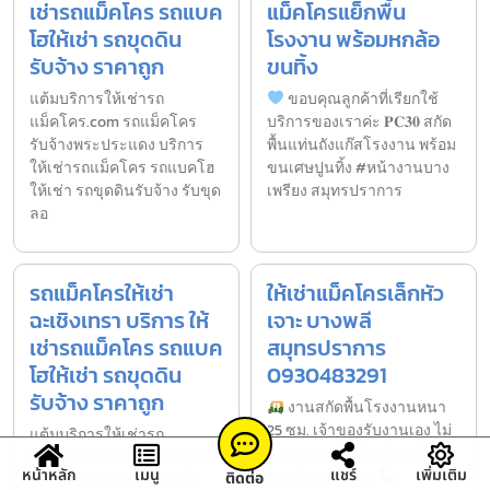
เช่ารถแม็คโคร รถแบค
แม็คโครแย็กพื้น
โฮให้เช่า รถขุดดิน
โรงงาน พร้อมหกล้อ
รับจ้าง ราคาถูก
ขนทิ้ง
แต้มบริการให้เช่ารถ
ขอบคุณลูกค้าที่เรียกใช้
แม็คโคร.com รถแม็คโคร
บริการของเราค่ะ 𝐏𝐂𝟑𝟎 สกัด
รับจ้างพระประแดง บริการ
พื้นแท่นถังแก๊สโรงงาน พร้อม
ให้เช่ารถแม็คโคร รถแบคโฮ
ขนเศษปูนทิ้ง #หน้างานบาง
ให้เช่า รถขุดดินรับจ้าง รับขุด
เพรียง สมุทรปราการ
ลอ
รถแม็คโครให้เช่า
ให้เช่าแม็คโครเล็กหัว
ฉะเชิงเทรา บริการ ให้
เจาะ บางพลี
เช่ารถแม็คโคร รถแบค
สมุทรปราการ
โฮให้เช่า รถขุดดิน
0930483291
รับจ้าง ราคาถูก
งานสกัดพื้นโรงงานหนา
25 ซม. เจ้าของรับงานเอง ไม่
แต้มบริการให้เช่ารถ
ผ่านนายหน้า ติดต่อจองคิว
แม็คโคร.com รถแม็คโครให้
หน้าหลัก
เมนู
แชร์
เพิ่มเติม
งานล่วงหน้าโทร
ติดต่อ
เช่าฉะเชิงเทรา บริการ ให้