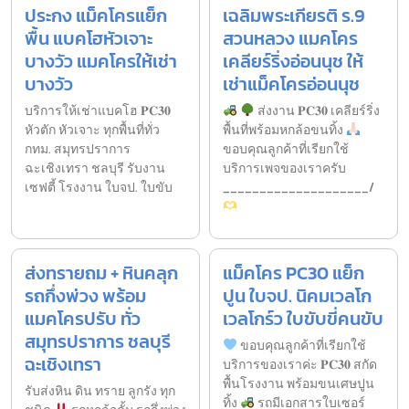
ประกง แม็คโครแย็ก
เฉลิมพระเกียรติ ร.9
พื้น แบคโฮหัวเจาะ
สวนหลวง แมคโคร
บางวัว แมคโครให้เช่า
เคลียร์ริ่งอ่อนนุช ให้
บางวัว
เช่าแม็คโครอ่อนนุช
บริการให้เช่าแบคโฮ 𝐏𝐂𝟑𝟎
ส่งงาน 𝐏𝐂𝟑𝟎 เคลียร์ริ่ง
หัวตัก หัวเจาะ ทุกพื้นที่ทั่ว
พื้นที่พร้อมหกล้อขนทิ้ง
กทม. สมุทรปราการ
ขอบคุณลูกค้าที่เรียกใช้
ฉะเชิงเทรา ชลบุรี รับงาน
บริการเพจของเราครับ
เซฟตี้ โรงงาน ใบจป. ใบขับ
____________________/
ส่งทรายถม + หินคลุก
แม็คโคร PC30 แย็ก
รถกึ่งพ่วง พร้อม
ปูน ใบจป. นิคมเวลโก
แมคโครปรับ ทั่ว
เวลโกร์ว ใบขับขี่คนขับ
สมุทรปราการ ชลบุรี
ขอบคุณลูกค้าที่เรียกใช้
ฉะเชิงเทรา
บริการของเราค่ะ 𝐏𝐂𝟑𝟎 สกัด
พื้นโรงงาน พร้อมขนเศษปูน
รับส่งหิน ดิน ทราย ลูกรัง ทุก
ทิ้ง
รถมีเอกสารใบเซอร์