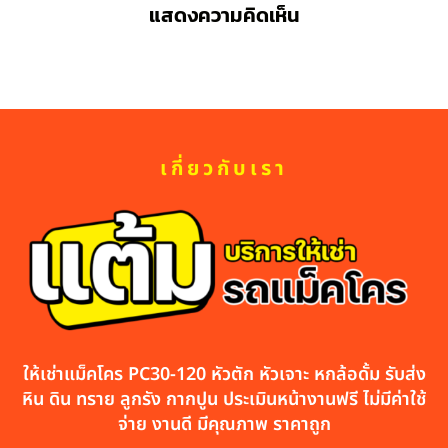
แสดงความคิดเห็น
เกี่ยวกับเรา
ให้เช่าแม็คโคร PC30-120 หัวตัก หัวเจาะ หกล้อดั้ม รับส่ง
หิน ดิน ทราย ลูกรัง กากปูน ประเมินหน้างานฟรี ไม่มีค่าใช้
จ่าย งานดี มีคุณภาพ ราคาถูก