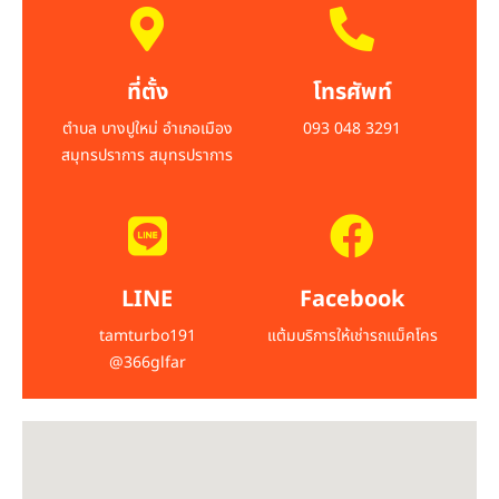
ที่ตั้ง
โทรศัพท์
ตำบล บางปูใหม่ อำเภอเมือง
093 048 3291
สมุทรปราการ สมุทรปราการ
LINE
Facebook
tamturbo191
แต้มบริการให้เช่ารถแม็คโคร
@366glfar