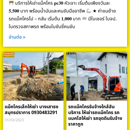
บริการให้เช่าแม็คโคร 𝐩𝐜𝟑𝟎 หัวเจาะ เริ่มต้นเพียงวันละ
𝟓,𝟓𝟎𝟎 บาท พร้อมน้ำมันและคนขับมืออาชีพ
★ ค่าขนย้าย
รถแม็คโครไป – กลับ เริ่มต้น 𝟏,𝟎𝟎𝟎 บาท
มีใบเซอร์ ใบจป.
ใบตรวจสภาพรถ พร้อมใบขับขี่คนขับ
อ่านต่อ »
แม็คโครเล็กให้เช่า บางเสาธง
รถแม็คโครรับจ้างใกล้ฮัน
สมุทรปราการ 0930483291
บริการ ให้เช่ารถแม็คโคร รถ
แบคโฮให้เช่า รถขุดดินรับจ้าง
31/03/2023
ราคาถูก