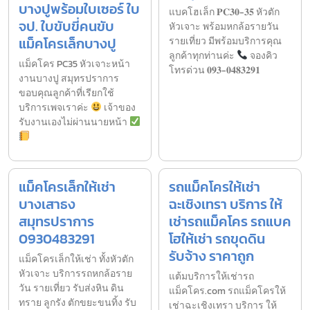
บางปูพร้อมใบเซอร์ ใบ
แบคโฮเล็ก 𝐏𝐂𝟑𝟎-𝟑𝟓 หัวตัก
จป. ใบขับขี่คนขับ
หัวเจาะ พร้อมหกล้อรายวัน
แม็คโครเล็กบางปู
รายเที่ยว มีพร้อมบริการคุณ
ลูกค้าทุกท่านค่ะ
จองคิว
แม็คโคร PC35 หัวเจาะหน้า
โทรด่วน 𝟎𝟗𝟑-𝟎𝟒𝟖𝟑𝟐𝟗𝟏
งานบางปู สมุทรปราการ
ขอบคุณลูกค้าที่เรียกใช้
บริการเพจเราค่ะ
เจ้าของ
รับงานเองไม่ผ่านนายหน้า
แม็คโครเล็กให้เช่า
รถแม็คโครให้เช่า
บางเสาธง
ฉะเชิงเทรา บริการ ให้
สมุทรปราการ
เช่ารถแม็คโคร รถแบค
0930483291
โฮให้เช่า รถขุดดิน
รับจ้าง ราคาถูก
แม็คโครเล็กให้เช่า ทั้งหัวตัก
หัวเจาะ บริการรถหกล้อราย
แต้มบริการให้เช่ารถ
วัน รายเที่ยว รับส่งหิน ดิน
แม็คโคร.com รถแม็คโครให้
ทราย ลูกรัง ตักขยะขนทิ้ง รับ
เช่าฉะเชิงเทรา บริการ ให้