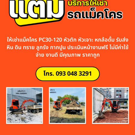
ให้เช่าแม็คโคร PC30-120 หัวตัก หัวเจาะ หกล้อดั้ม รับส่ง
หิน ดิน ทราย ลูกรัง กากปูน ประเมินหน้างานฟรี ไม่มีค่าใช้
จ่าย งานดี มีคุณภาพ ราคาถูก
โทร. 093 048 3291