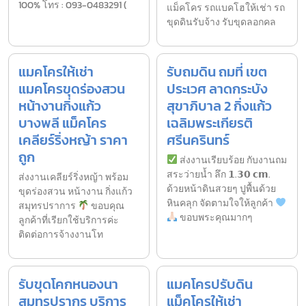
100% โทร : 093-0483291 (
แม็คโคร รถแบคโฮให้เช่า รถ
ขุดดินรับจ้าง รับขุดลอกคล
แมคโครให้เช่า
รับถมดิน ถมที่ เขต
แมคโครขุดร่องสวน
ประเวศ ลาดกระบัง
หน้างานกิ่งแก้ว
สุขาภิบาล 2 กิ่งแก้ว
บางพลี แม็คโคร
เฉลิมพระเกียรติ
เคลียร์ริ่งหญ้า ราคา
ศรีนครินทร์
ถูก
ส่งงานเรียบร้อย กับงานถม
สระว่ายน้ำ ลึก 𝟭.𝟯𝟬 𝗰𝗺.
ส่งงานเคลียร์ริ่งหญ้า พร้อม
ด้วยหน้าดินสวยๆ ปูพื้นด้วย
ขุดร่องสวน หน้างาน กิ่งแก้ว
หินคลุก จัดตามใจให้ลูกค้า
สมุทรปราการ
ขอบคุณ
ขอบพระคุณมากๆ
ลูกค้าที่เรียกใช้บริการค่ะ
ติดต่อการจ้างงานโท
รับขุดโคกหนองนา
แมคโครปรับดิน
สมุทรปรากร บริการ
แม็คโครให้เช่า