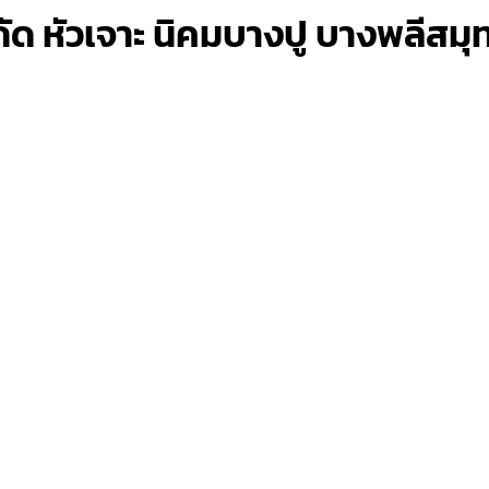
กัด หัวเจาะ นิคมบางปู บางพลีสม