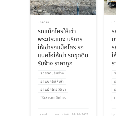
บทความ
บท
รถแม็คโครให้เช่า
ร
พระประแดง บริการ
บ
ให้เช่ารถแม็คโคร รถ
ร
แบคโฮให้เช่า รถขุดดิน
ใ
รับจ้าง ราคาถูก
ร
รถขุดดินรับจ้าง
ร
รถแบคโฮให้เช่า
ร
รถแม็คโครให้เช่า
ร
ให้เช่ารถแม็คโคร
ใ
rod
14/10/2022
by
เผยแพร่แล้ว
b