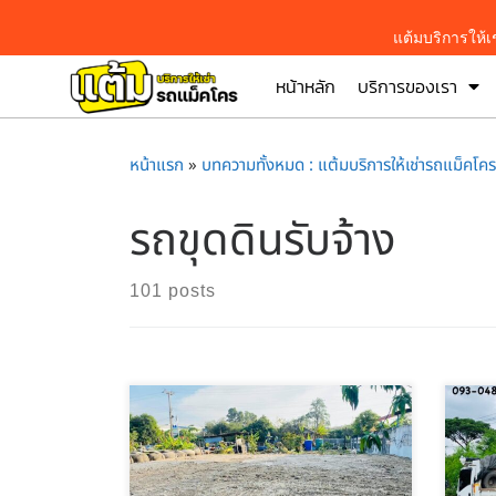
แต้มบริการให้
หน้าหลัก
บริการของเรา
หน้าแรก
»
บทความทั้งหมด : แต้มบริการให้เช่ารถแม็คโคร
รถขุดดินรับจ้าง
101 posts