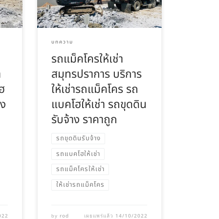
บทความ
รถแม็คโครให้เช่า
า
สมุทรปราการ บริการ
ฮ
ให้เช่ารถแม็คโคร รถ
าง
แบคโฮให้เช่า รถขุดดิน
รับจ้าง ราคาถูก
รถขุดดินรับจ้าง
รถแบคโฮให้เช่า
รถแม็คโครให้เช่า
ให้เช่ารถแม็คโคร
022
rod
14/10/2022
by
เผยแพร่แล้ว